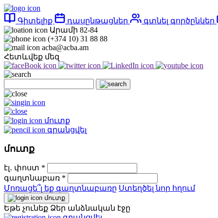
Գիտելիք
դասընթացներ
գտնել գործընկեր
Արամի 82-84
(+374 10) 31 88 88
acba@acba.am
Հետևվեք մեզ
մուտք
գրանցվել
մուտք
էլ․ փոստ *
գաղտնաբառ *
Մոռացե՞լ եք գաղտնաբառը
Ստեղծել նոր հղում
մուտք
Եթե չունեք Ձեր անձնական էջը
գրանցվել