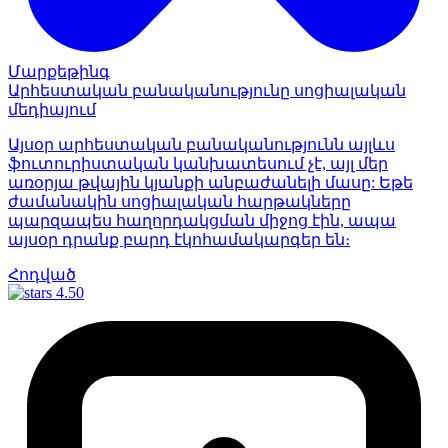
Մարքեթինգ
Արհեստական բանականությունը սոցիալական
մեդիայում
Այսօր արհեստական բանականությունն այլևս
ֆուտուրիստական կանխատեսում չէ, այլ մեր
առօրյա թվային կյանքի անբաժանելի մասը: Եթե
ժամանակին սոցիալական հարթակները
պարզապես հաղորդակցման միջոց էին, ապա
այսօր դրանք բարդ էկոհամակարգեր են։
Հոդված
4.50