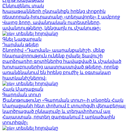
Լիլիթ Խալաթյան
Ընկուզենու տակ
Խալաթյանների ընտանիքն իրենց փոքրիկ
ռեստորան-հյուրատանը «տեղավորել» է ամբողջ
Վայոց ձորը. ավանդական ուտեստները,
ավանդույթները, կենցաղն ու մշակույթը։
տեսնել հոլովակը
Գնել Նազարյան
Դարման թեյեր
Շնորհիվ «Դարման» ապրանքանիշի, մենք
հնարավորություն ունենք ըմպել Տավուշի
բարձրադիր գոտիներից հավաքված և մշակված
խոտաբույսերից պատրաստված թեյերը, որոնք
առանձնանում են իրենց բուժիչ և օգտակար
հատկանիշներով։
տեսնել հոլովակը
Հայկ Մաղաքյան
Գարդման տուր
Ծանոթությունը «Գարդման տուր»-ի տնօրեն Հայկ
Մաղաքյանի հետ փոխում է տուրիզմի վերաբերյալ
կարծրացած ընկալումը և տեղափոխում այլ
Հայաստան, որտեղ զարգանում է արկածային
տուրիզմը։
տեսնել հոլովակը