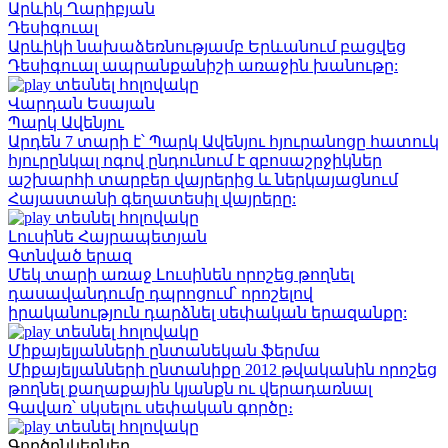
Արևիկ Ղարիբյան
Դեսիգուալ
Արևիկի նախաձեռնությամբ Երևանում բացվեց
Դեսիգուալ ապրանքանիշի առաջին խանութը:
տեսնել հոլովակը
Վարդան Եսայան
Պարկ Ավենյու
Արդեն 7 տարի է՝ Պարկ Ավենյու հյուրանոցը հատուկ
հյուրընկալ ոգով ընդունում է զբոսաշրջիկներ
աշխարհի տարբեր վայրերից և ներկայացնում
Հայաստանի գեղատեսիլ վայրերը:
տեսնել հոլովակը
Լուսինե Հայրապետյան
Գտնված երազ
Մեկ տարի առաջ Լուսինեն որոշեց թողնել
դասավանդումը դպրոցում՝ որոշելով
իրականություն դարձնել սեփական երազանքը:
տեսնել հոլովակը
Միքայելյանների ընտանեկան ֆերմա
Միքայելյանների ընտանիքը 2012 թվականին որոշեց
թողնել քաղաքային կյանքն ու վերադառնալ
Գավառ՝ սկսելու սեփական գործը։
տեսնել հոլովակը
Գործընկերներ