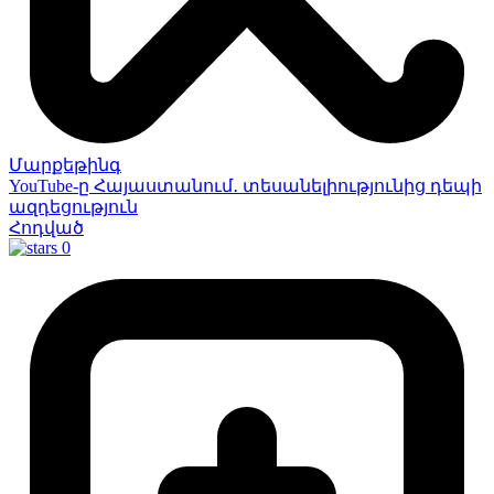
Մարքեթինգ
YouTube-ը Հայաստանում․ տեսանելիությունից դեպի
ազդեցություն
Հոդված
0