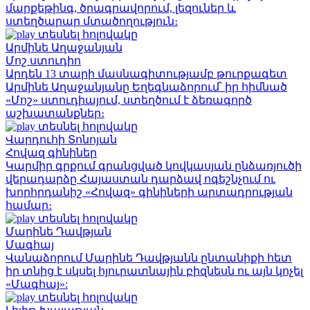
մարքեթինգ, ծրագրավորում, լեզուներ և
ստեղծարար մտածողություն։
տեսնել հոլովակը
Արմինե Աղաջանյան
Մոշ ստուդիո
Արդեն 13 տարի մասնագիտությամբ թուրքագետ
Արմինե Աղաջանյանը Եղեգնաձորում՝ իր հիմնած
«Մոշ» ստուդիայում, ստեղծում է ձեռագործ
աշխատանքներ։
տեսնել հոլովակը
Վարդուհի Տոնոյան
Հովազ գինիներ
Կարմիր գրքում գրանցված կովկասյան ընձառյուծի
վերադարձը Հայաստան դարձավ ոգեշնչում ու
խորհրդանիշ «Հովազ» գինիների արտադրության
համար։
տեսնել հոլովակը
Մարինե Դավթյան
Մագհայ
Վանաձորում Մարինե Դավթյանն ընտանիքի հետ
իր տնից է սկսել հյուրատնային բիզնեսն ու այն կոչել
«Մագհայ»:
տեսնել հոլովակը