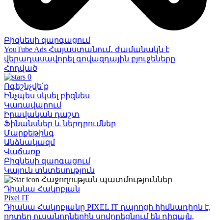
Բիզնեսի զարգացում
YouTube Ads Հայաստանում․ ժամանակն է
վերադասավորել գովազդային բյուջեները
Հոդված
0
Ոգեշնչվե՛ք
Ինչպես սկսել բիզնես
Կառավարում
Իրավական դաշտ
Ֆինանսներ և ներդրումներ
Մարքեթինգ
Անձնակազմ
Վաճառք
Բիզնեսի զարգացում
Կայուն տնտեսություն
Հաջողության պատմություններ
Դիանա Հակոբյան
Pixel IT
Դիանա Հակոբյանը PIXEL IT դպրոցի հիմնադիրն է,
որտեղ ուսանողներին սովորեցնում են դիզայն,