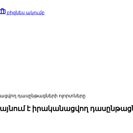
բիզնես ակումբ
նացվող դասընթացների ոլորտները
լայնում է իրականացվող դասընթաց