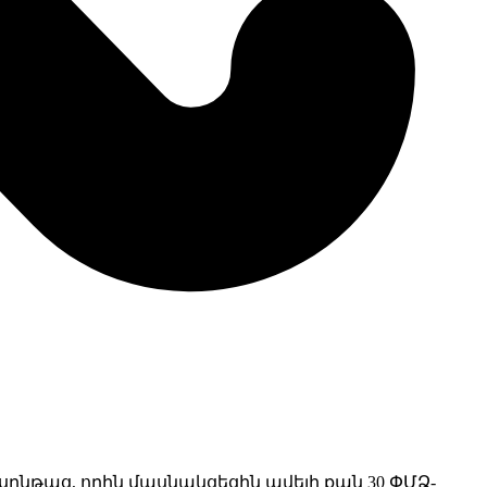
նթաց, որին մասնակցեցին ավելի քան 30 ՓՄՁ-