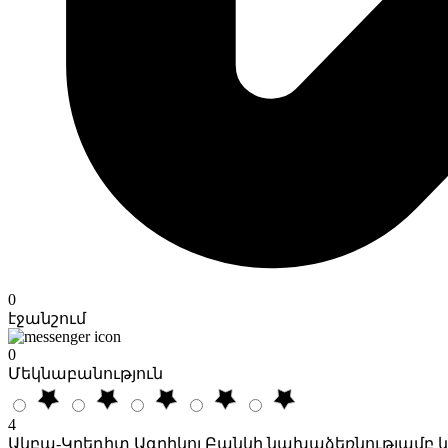
0
էջանշում
0
Մեկնաբանություն
4
Ակբա-Կրեդիտ Ագրիկոլ Բանկի նախաձեռնությամբ կ