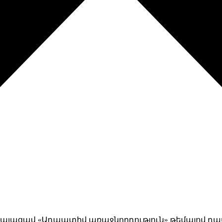
այացավ «Ադապտիվ առաջնորդություն» թեմայով դասը