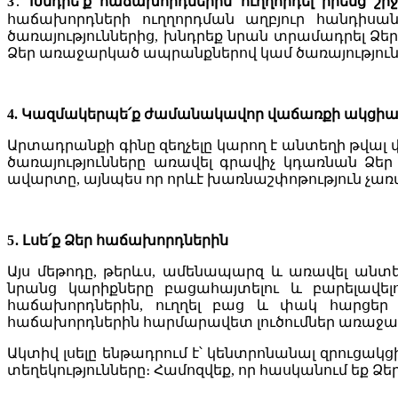
3
․
Խնդրե՛ք հաճախորդներին ուղղորդել իրենց շր
հաճախորդների ուղղորդման աղբյուր հանդիս
ծառայություններից, խնդրեք նրան տրամադրել Ձեր
Ձեր առաջարկած ապրանքներով կամ ծառայություննե
4. Կազմակերպե՛ք ժամանակավոր վաճառքի ակցիա
Արտադրանքի գինը զեղչելը կարող է անտեղի թվալ վ
ծառայությունները առավել գրավիչ կդառնան Ձե
ավարտը, այնպես որ որևէ խառնաշփոթություն չա
5․ Լսե՛ք Ձեր հաճախորդներին
Այս մեթոդը, թերևս, ամենապարզ և առավել անտե
նրանց կարիքները բացահայտելու և բարելավելո
հաճախորդներին, ուղղել բաց և փակ հարցեր 
հաճախորդներին հարմարավետ լուծումներ առաջար
Ակտիվ լսելը ենթադրում է՝ կենտրոնանալ զրուցակց
տեղեկությունները։ Համոզվեք, որ հասկանում եք Ձ