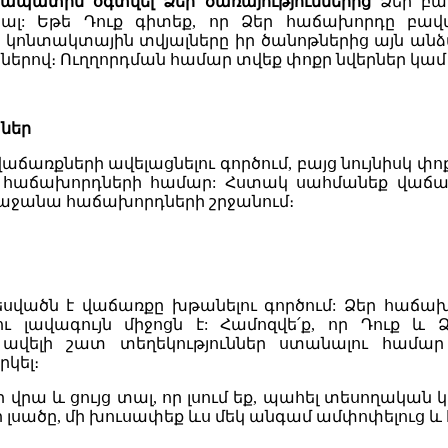
ջապատին օգտվել Ձեր ծառայություններից
Ձեր բա
անալ: Եթե Դուք գիտեք, որ Ձեր հաճախորդը բ
 կոնտակտային տվյալները իր ծանոթներից այն անձա
րով։ Ուղղորդման համար տվեք փոքր նվերներ կամ ն
ներ
աճառքների ավելացնելու գործում, բայց նույնիսկ 
ր հաճախորդների համար: Հստակ սահմանեք վաճա
ռաջանա հաճախորդների շրջանում։
սվածն է վաճառքը խթանելու գործում: Ձեր հաճա
ւ լավագույն միջոցն է: Համոզվե՛ք, որ Դուք և
ավելի շատ տեղեկություններ ստանալու համա
կել։
ի վրա և ցույց տալ, որ լսում եք, պահել տեսողակա
եր լսածը, մի խուսափեք ևս մեկ անգամ ամփոփելուց