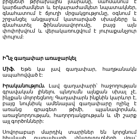
բիզնեսի թիրախային լսարանը, սահմանում է
կարճաժամկետ և երկարաժամկետ նպատակներ,
գնահատում է ճյուղի մրցակցությունը, օգնում է
շրջանցել անցյալում կատարված սխալները և
գնահատել ֆինանսավորումը, բայց այն
փոփոխվում և վերակառուցվում է յուրաքանչյուր
փուլում:
Ի՞նչ գաղափար առաջարկել
Միֆ.
Եթե կա լավ գաղափար, հաղթանակն
ապահովված է:
Իրականություն.
Լավ գաղափարի՝ հաջողության
գրավական լինելու պնդումն այնքան սխալ չէ,
ինչքան մոլորեցնող: Գաղափարն ինքնին կարևոր է,
բայց նույնիսկ ամենալավ գաղափարը ոչինչ է
առանց գրագետ թիմի, պլանավորման,
առաջնորդության, հաղորդակցության և մի շարք
այլ գործոնների:
Սովորաբար մարդիկ տարիներ են կորցնում
հիանալի գաղափարի փնտրտուքների վրա՝