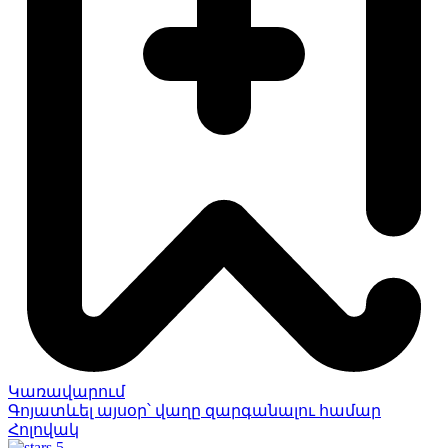
Կառավարում
Գոյատևել այսօր՝ վաղը զարգանալու համար
Հոլովակ
5