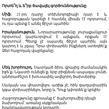
Որտե՞ղ և ե՞րբ ծավալել գործունեությունը
Միֆ.
21-րդ դարը տեխնոլոգիայի դար է և
հաջողության կարելի է հասնել միայն IT ոլորտում,
ու դա պետք է անել ճիշտ պահին:
Իրականություն.
Նորարարությունը յուրաքանչյուր
ոլորտում կարևորվում է այնքան, որքան IT
ոլորտում: Պետք չէ սպասել ճիշտ պահին, այն
կարող է և չգալ: Դրա փոխարեն ինքներդ ստեղծե՛ք
Ձեր հաջողակ վայրկյանը:
Մեկ խորհուրդ.
Սատկած ձիու վրայից ժամանակին
իջե՛ք: Նկատի ունեցե՛ք, երբ բիզնեսն ապագա չունի,
անհրաժեշտ է խուսափել ավելորդ ծախսերից։
Սակայն սա վհատվելու առիթ չէ, հին գաղափարին
կգա փոխարինելու նորը և Դուք կփորձե՛ք կրկին:
Հաջողությունը զբոսանք է՝ ձախողումից դեպի
ձախողում` առանց սկզբնական
խանդավառության կորստի: