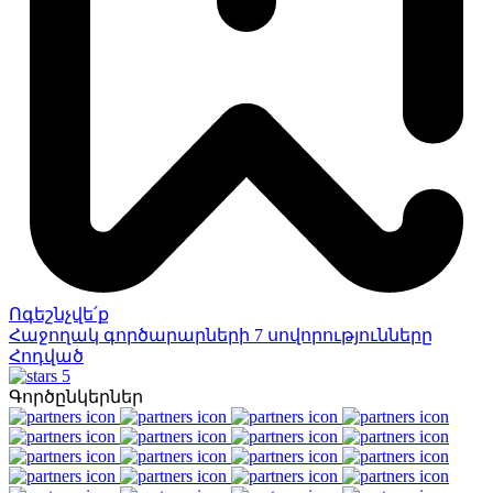
Ոգեշնչվե՛ք
Հաջողակ գործարարների 7 սովորությունները
Հոդված
5
Գործընկերներ