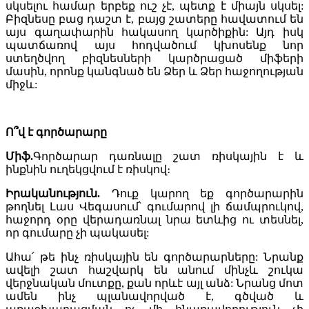
սկսելու համար երբեք ուշ չէ, պետք է միայն սկսել:
Բիզնեսը բաց դաշտ է, բայց շատերը հավատում են
այս գաղափարին հակասող կարծիքին: Այդ իսկ
պատճառով այս հոդվածում կխոսենք նոր
ստեղծվող բիզնեսների կարծրացած միֆերի
մասին, որոնք կանգնած են Ձեր և Ձեր հաջողության
միջև:
Ո՞վ է գործարարը
Միֆ.
Գործարար դառնալը շատ ռիսկային է և
ինքնին ուղեկցվում է ռիսկով։
Իրականություն.
Դուք կարող եք գործարարին
թողնել Լաս Վեգասում՝ գումարով լի ճամպրուկով,
հաջորդ օրը վերադառնալ նրա ետևից ու տեսնել,
որ գումարը չի պակասել:
Ահա՛ թե ինչ ռիսկային են գործարարները: Նրանք
ավելի շատ հաշվարկ են անում մինչև շուկա
վերջնական մուտքը, քան որևէ այլ անձ: Նրանց մոտ
ամեն ինչ պլանավորված է, գծված և