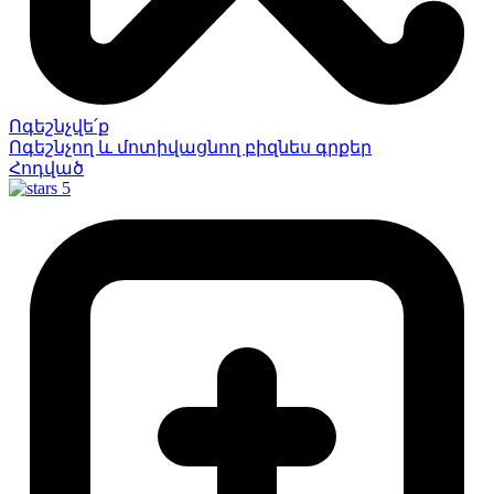
Ոգեշնչվե՛ք
Ոգեշնչող և մոտիվացնող բիզնես գրքեր
Հոդված
5