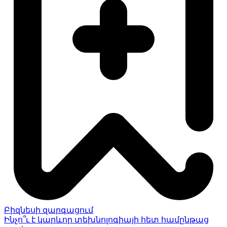
Բիզնեսի զարգացում
Ինչո՞ւ է կարևոր տեխնոլոգիայի հետ համընթաց