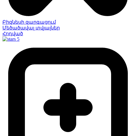
Բիզնեսի զարգացում
Մեծածավալ տվյալներ
Հոդված
5