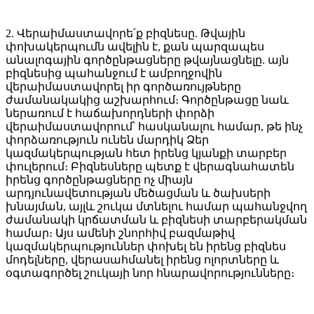
2. Վերաիմաստավորե՛ք բիզնեսը. Թվային
փոխակերպումն ավելին է, քան պարզապես
անալոգային գործընթացները թվայնացնելը. այն
բիզնեսից պահանջում է ամբողջովին
վերաիմաստավորել իր գործառույթները
ժամանակակից աշխարհում։ Գործընթացը նաև
ներառում է հաճախորդների փորձի
վերաիմաստավորում՝ հասկանալու համար, թե ինչ
փորձառություն ունեն մարդիկ Ձեր
կազմակերպության հետ իրենց կյանքի տարբեր
փուլերում։ Բիզնեսները պետք է վերագնահատեն
իրենց գործընթացները ոչ միայն
արդյունավետության մեծացման և ծախսերի
խնայման, այլև շուկա մտնելու համար պահանջվող
ժամանակի կրճատման և բիզնեսի տարբերակման
համար։ Այս ամենի շնորհիվ բազմաթիվ
կազմակերպություններ փոխել են իրենց բիզնես
մոդելները, վերասահմանել իրենց ոլորտները և
օգտագործել շուկայի նոր հնարավորությունները։