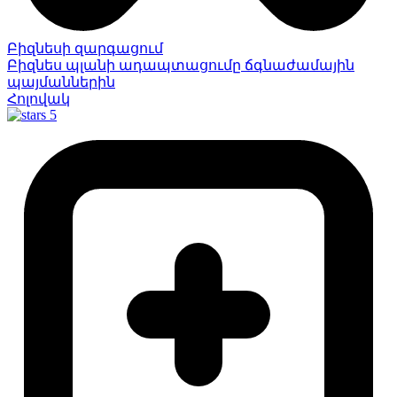
Բիզնեսի զարգացում
Բիզնես պլանի ադապտացումը ճգնաժամային
պայմաններին
Հոլովակ
5