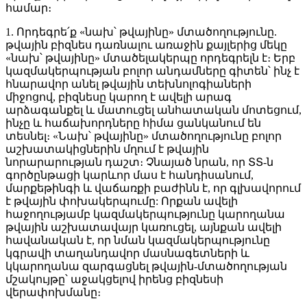
համար։
1. Որդեգրե՛ք «նախ՝ թվայինը» մտածողությունը.
թվային բիզնես դառնալու առաջին քայլերից մեկը
«նախ՝ թվայինը» մտածելակերպը որդեգրելն է։ Երբ
կազմակերպության բոլոր անդամները գիտեն՝ ինչ է
հնարավոր անել թվային տեխնոլոգիաների
միջոցով, բիզնեսը կարող է ավելի արագ
արձագանքել և մատուցել անհատական մոտեցում,
ինչը և հաճախորդները հիմա ցանկանում են
տեսնել։ «Նախ՝ թվայինը» մտածողությունը բոլոր
աշխատակիցներին մղում է թվային
նորարարության դաշտ։ Չնայած նրան, որ ՏՏ-ն
գործընթացի կարևոր մաս է հանդիսանում,
մարքեթինգի և վաճառքի բաժինն է, որ գլխավորում
է թվային փոխակերպումը: Որքան ավելի
հաջողությամբ կազմակերպությունը կարողանա
թվային աշխատավայր կառուցել, այնքան ավելի
հավանական է, որ նման կազմակերպությունը
կգրավի տաղանդավոր մասնագետների և
կկարողանա զարգացնել թվային-մտածողության
մշակույթը՝ աջակցելով իրենց բիզնեսի
վերափոխմանը։