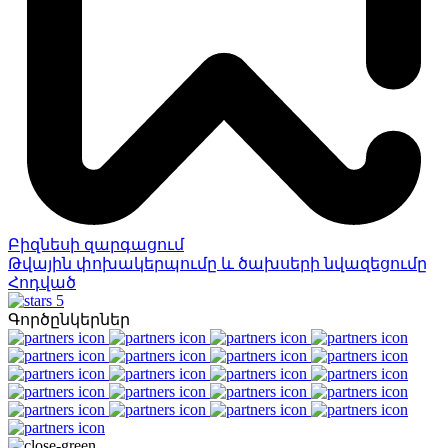
Բիզնեսի զարգացում
Թվային փոխակերպումը և ծախսերի նվազեցումը
Հոդված
5
Գործընկերներ