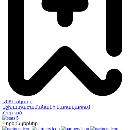
Անձնակազմ
Աշխատաժամանակի կառավարում
Հոդված
5
Գործընկերներ