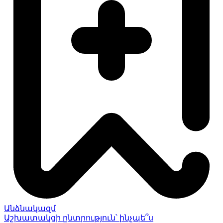
Անձնակազմ
Աշխատակցի ընտրություն՝ ինչպե՞ս