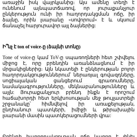
առաջին իսկ վայրկյանից։ Այս ամենը տեղի է
ունենում այն​​պատճառով, որ յուրաքանչյուր
ընկերություն ունի իր հաղորդակցման ոճը, իր
ձայնը, որին լսարանը «սովորում» է և սկսում
ճանաչել հարյուրավոր այլ ձայներից:
Ի՞նչ է ton of voice-ը (ձայնի տոնը)
Tone of voice-ը կամ ToV-ը սպառողների հետ շփվելու
միջոց է, որը բրենդին առանձնացնում է իր
մրցակիցներից։ Այն նկատելի է ընկերության բոլոր
հաղորդակցություններում՝ ներառյալ գովազդները,
սոցիալական ցանցերում գրառումները,
նամակագրությունները, մեկնաբանությունները և
այլն: Յուրաքանչյուր բրենդ ինքն է որոշում
հաճախորդի հետ երկխոսության մեջ թույլատրելի
շրջանակը՝ հիմնվելով իր առաքելության,
ընդհանուր պատկերի, իմիջի և թիրախային
լսարանի մասին պատկերացումների վրա:
Բրենդի հաղորդակցության ոճը կարող է լինել