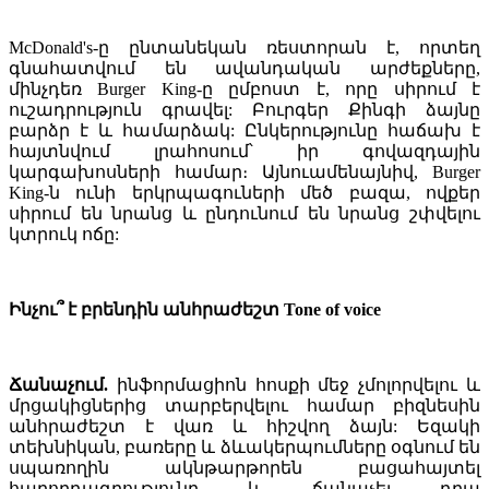
McDonald's-ը ընտանեկան ռեստորան է, որտեղ
գնահատվում են ավանդական արժեքները,
մինչդեռ Burger King-ը ըմբոստ է, որը սիրում է
ուշադրություն գրավել: Բուրգեր Քինգի ձայնը
բարձր է և համարձակ: Ընկերությունը հաճախ է
հայտնվում լրահոսում՝ իր գովազդային
կարգախոսների համար։ Այնուամենայնիվ, Burger
King-ն ունի երկրպագուների մեծ բազա, ովքեր
սիրում են նրանց և ընդունում են նրանց շփվելու
կտրուկ ոճը:
Ինչու՞ է բրենդին անհրաժեշտ Tone of voice
Ճանաչում.
ինֆորմացիոն հոսքի մեջ չմոլորվելու և
մրցակիցներից տարբերվելու համար բիզնեսին
անհրաժեշտ է վառ և հիշվող ձայն: Եզակի
տեխնիկան, բառերը և ձևակերպումները օգնում են
սպառողին ակնթարթորեն բացահայտել
հաղորդագրությունը և ճանաչել դրա