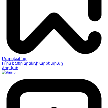
Մարքեթինգ
Ո՞րն է Ձեր բրենդի արքետիպը
Հոդված
5