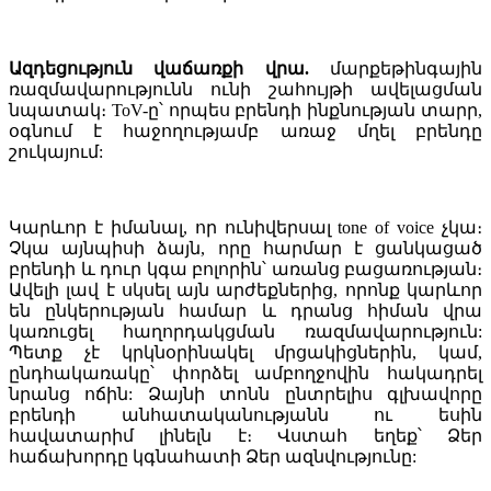
Ազդեցություն վաճառքի վրա.
մարքեթինգային
ռազմավարությունն ունի շահույթի ավելացման
նպատակ։ ToV-ը՝ որպես բրենդի ինքնության տարր,
օգնում է հաջողությամբ առաջ մղել բրենդը
շուկայում:
Կարևոր է իմանալ, որ ունիվերսալ tone of voice չկա։
Չկա այնպիսի ձայն, որը հարմար է ցանկացած
բրենդի և դուր կգա բոլորին՝ առանց բացառության։
Ավելի լավ է սկսել այն արժեքներից, որոնք կարևոր
են ընկերության համար և դրանց հիման վրա
կառուցել հաղորդակցման ռազմավարություն:
Պետք չէ կրկնօրինակել մրցակիցներին, կամ,
ընդհակառակը՝ փորձել ամբողջովին հակադրել
նրանց ոճին: Ձայնի տոնն ընտրելիս գլխավորը
բրենդի անհատականությանն ու եսին
հավատարիմ լինելն է։ Վստահ եղեք՝ Ձեր
հաճախորդը կգնահատի Ձեր ազնվությունը: