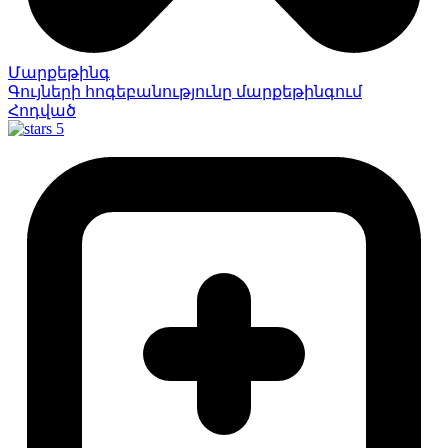
Մարքեթինգ
Գույների հոգեբանությունը մարքեթինգում
Հոդված
5