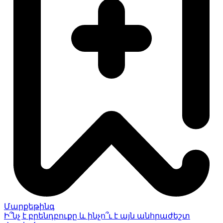
Մարքեթինգ
Ի՞նչ է բրենդբուքը և ինչո՞ւ է այն անհրաժեշտ