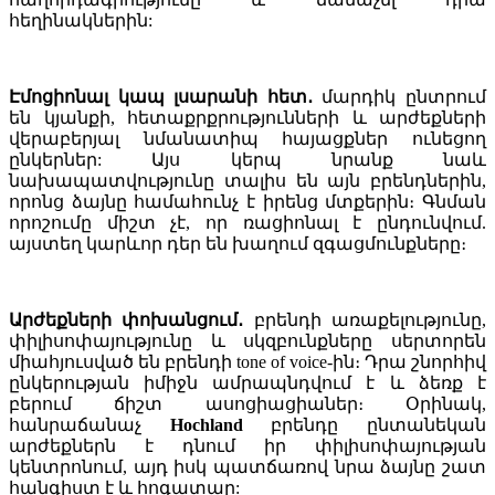
հեղինակներին:
Էմոցիոնալ կապ լսարանի հետ
․
մարդիկ ընտրում
են կյանքի, հետաքրքրությունների և արժեքների
վերաբերյալ նմանատիպ հայացքներ ունեցող
ընկերներ: Այս կերպ նրանք նաև
նախապատվությունը տալիս են այն բրենդներին,
որոնց ձայնը համահունչ է իրենց մտքերին։ Գնման
որոշումը միշտ չէ, որ ռացիոնալ է ընդունվում.
այստեղ կարևոր դեր են խաղում զգացմունքները։
Արժեքների փոխանցում
․
բրենդի առաքելությունը,
փիլիսոփայությունը և սկզբունքները սերտորեն
միահյուսված են բրենդի tone of voice-ին։ Դրա շնորհիվ
ընկերության իմիջն ամրապնդվում է և ձեռք է
բերում ճիշտ ասոցիացիաներ։ Օրինակ,
հանրաճանաչ
Hochland
բրենդը ընտանեկան
արժեքներն է դնում իր փիլիսոփայության
կենտրոնում, այդ իսկ պատճառով նրա ձայնը շատ
հանգիստ է և հոգատար: